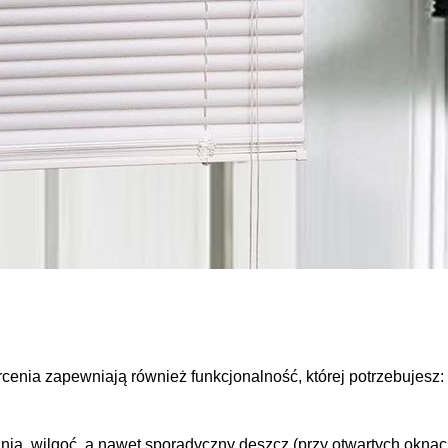
cenia zapewniają również funkcjonalność, której potrzebujesz:
ania, wilgoć, a nawet sporadyczny deszcz (przy otwartych oknac