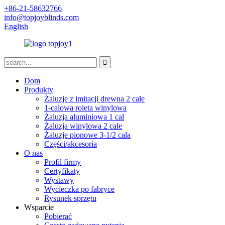
+86-21-58632766
info@topjoyblinds.com
English
Dom
Produkty
Żaluzje z imitacji drewna 2 cale
1-calowa roleta winylowa
Żaluzja aluminiowa 1 cal
Żaluzja winylowa 2 cale
Żaluzje pionowe 3-1/2 cala
Części/akcesoria
O nas
Profil firmy
Certyfikaty
Wystawy
Wycieczka po fabryce
Rysunek sprzętu
Wsparcie
Pobierać