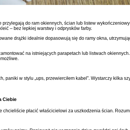
 przylegają do ram okiennych, ścian lub listew wykończeniowyc
leić – bez lepkiej warstwy i odprysków farby.
wane drążki idealnie dopasowują się do ramy okna, utrzymując 
zamontować na istniejących parapetach lub listwach okiennych. 
emożliwe.
 paniki w stylu „ups, przewierciłem kabel”. Wystarczy kilka sz
a Ciebie
nie chcieliście płacić właścicielowi za uszkodzenia ścian. Roz