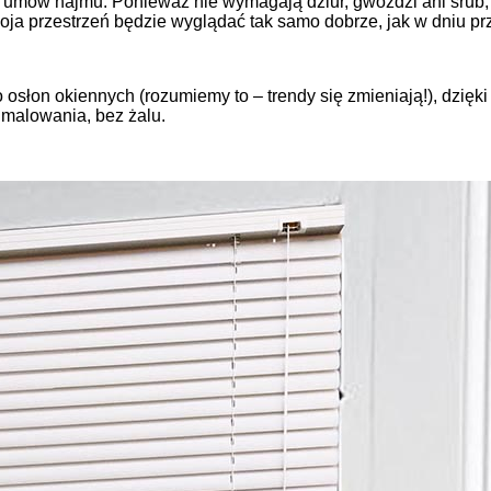
a umów najmu. Ponieważ nie wymagają dziur, gwoździ ani śrub, 
oja przestrzeń będzie wyglądać tak samo dobrze, jak w dniu pr
 osłon okiennych (rozumiemy to – trendy się zmieniają!), dzięk
 malowania, bez żalu.