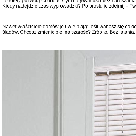
Te rolety pozwolą Ci dodać stylu i prywatności bez naruszani
Kiedy nadejdzie czas wyprowadzki? Po prostu je zdejmij – Tw
Nawet właściciele domów je uwielbiają: jeśli wahasz się co do
śladów. Chcesz zmienić biel na szarość? Zrób to. Bez łatania,