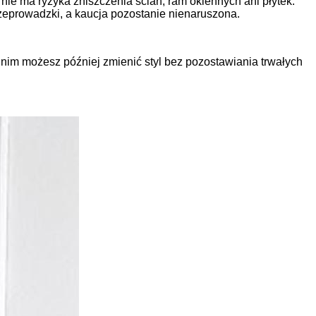
nie ma ryzyka zniszczenia ścian, ram okiennych ani płytek.
zeprowadzki, a kaucja pozostanie nienaruszona.
i nim możesz później zmienić styl bez pozostawiania trwałych