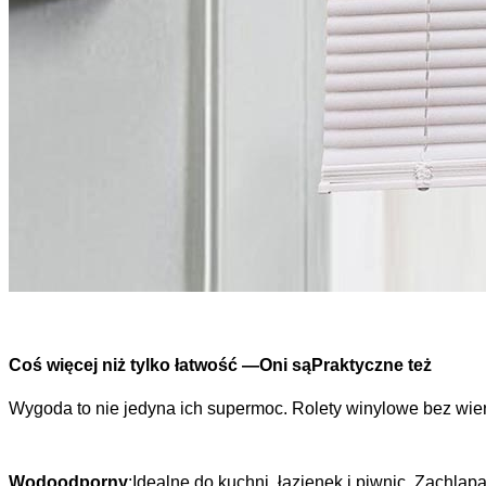
Coś więcej niż tylko łatwość —
Oni są
Praktyczne też
Wygoda to nie jedyna ich supermoc. Rolety winylowe bez wier
Wodoodporny
:Idealne do kuchni, łazienek i piwnic. Zachlap