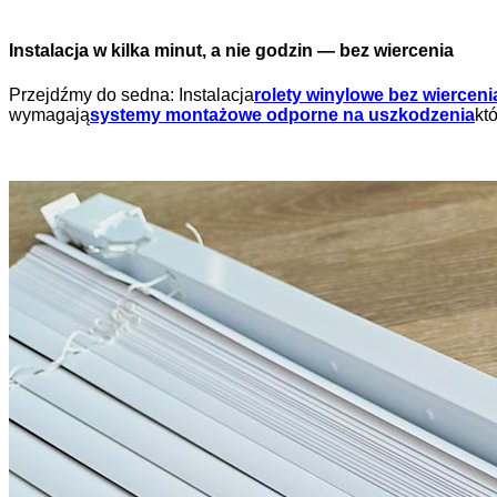
Instalacja w kilka minut, a nie godzin — bez wiercenia
Przejdźmy do sedna: Instalacja
rolety winylowe bez wierceni
wymagają
systemy montażowe odporne na uszkodzenia
kt