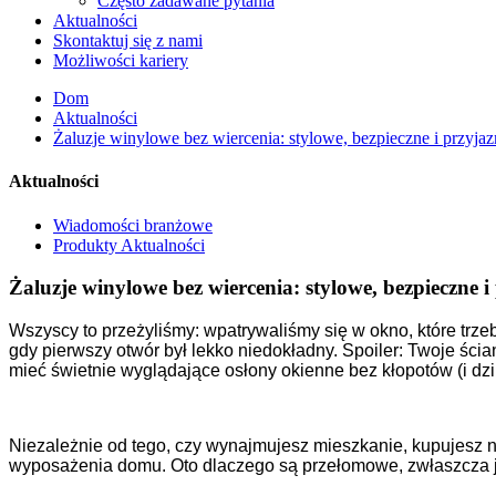
Często zadawane pytania
Aktualności
Skontaktuj się z nami
Możliwości kariery
Dom
Aktualności
Żaluzje winylowe bez wiercenia: stylowe, bezpieczne i przyjaz
Aktualności
Wiadomości branżowe
Produkty Aktualności
Żaluzje winylowe bez wiercenia: stylowe, bezpieczne i
Wszyscy to przeżyliśmy: wpatrywaliśmy się w okno, które trze
gdy pierwszy otwór był lekko niedokładny. Spoiler: Twoje ścia
mieć świetnie wyglądające osłony okienne bez kłopotów (i dzi
Niezależnie od tego, czy wynajmujesz mieszkanie, kupujesz 
wyposażenia domu. Oto dlaczego są przełomowe, zwłaszcza jeś