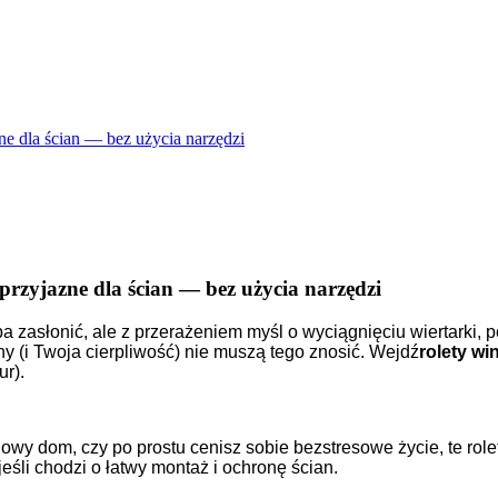
ne dla ścian — bez użycia narzędzi
 przyjazne dla ścian — bez użycia narzędzi
ba zasłonić, ale z przerażeniem myśl o wyciągnięciu wiertarki,
ny (i Twoja cierpliwość) nie muszą tego znosić. Wejdź
rolety wi
ur).
nowy dom, czy po prostu cenisz sobie bezstresowe życie, te r
li chodzi o łatwy montaż i ochronę ścian.